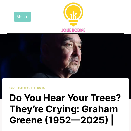
Aller
au
Menu
contenu
CRITIQUES ET AVIS
Do You Hear Your Trees?
They’re Crying: Graham
Greene (1952—2025) |