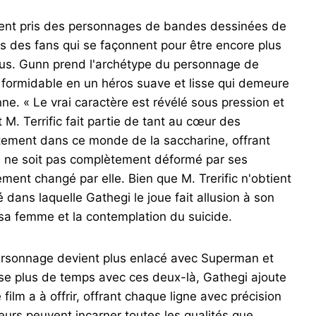
nt pris des personnages de bandes dessinées de
ris des fans qui se façonnent pour être encore plus
nus. Gunn prend l'archétype du personnage de
t formidable en un héros suave et lisse qui demeure
ne. « Le vrai caractère est révélé sous pression et
t M. Terrific fait partie de tant au cœur des
aitement dans ce monde de la saccharine, offrant
'il ne soit pas complètement déformé par ses
ement changé par elle. Bien que M. Trerific n'obtient
 dans laquelle Gathegi le joue fait allusion à son
 sa femme et la contemplation du suicide.
personnage devient plus enlacé avec Superman et
sse plus de temps avec ces deux-là, Gathegi ajoute
film a à offrir, offrant chaque ligne avec précision
eurs peuvent incarner toutes les qualités que