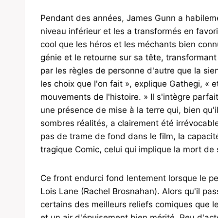
Pendant des années, James Gunn a habileme
niveau inférieur et les a transformés en favo
cool que les héros et les méchants bien con
génie et le retourne sur sa tête, transforman
par les règles de personne d'autre que la sien
les choix que l'on fait », explique Gathegi, « e
mouvements de l'histoire. » Il s'intègre parf
une présence de mise à la terre qui, bien qu
sombres réalités, a clairement été irrévocabl
pas de trame de fond dans le film, la capacité
tragique Comic, celui qui implique la mort de
Ce front endurci fond lentement lorsque le 
Lois Lane (Rachel Brosnahan). Alors qu'il pa
certains des meilleurs reliefs comiques que le 
et un air d'épuisement bien mérité. Peu d'act