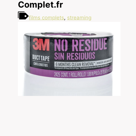
Complet.fr
films complets
,
streaming