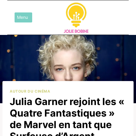
Aller
au
Menu
contenu
AUTOUR DU CINÉMA
Julia Garner rejoint les «
Quatre Fantastiques »
de Marvel en tant que