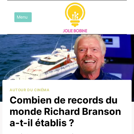
Aller
au
Menu
contenu
AUTOUR DU CINÉMA
Combien de records du
monde Richard Branson
a-t-il établis ?