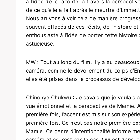
à l’idée de le raconter à travers la perspect
de ce qu’elle a fait après le meurtre d’Emmet
Nous arrivons à voir cela de manière progres
souvent effacés de ces récits, de l’histoire e
enthousiaste à l’idée de porter cette histoir
astucieuse.
MW : Tout au long du film, il y a eu beaucoup 
caméra, comme le dévoilement du corps d’Em
elles été prises dans le processus de dévelo
Chinonye Chukwu : Je savais que je voulais a
vue émotionnel et la perspective de Mamie. Ain
première fois, l’accent est mis sur son expér
première fois. Ce n’est pas notre première expé
Mamie. Ce genre d’intentionnalité informe mes 
caméra et ce n’est pas le cas. Qui est dans le