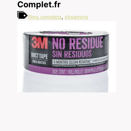
Complet.fr
films complets
,
streaming