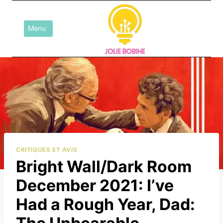
Aller
au
Menu
contenu
CRITIQUES ET AVIS
Bright Wall/Dark Room
December 2021: I’ve
Had a Rough Year, Dad: