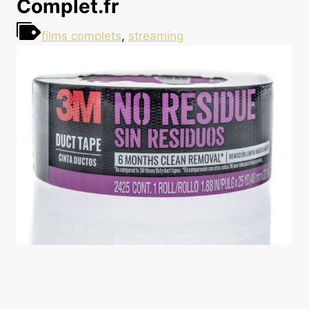
Complet.fr
films complets
,
streaming