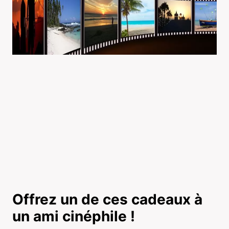
Offrez un de ces cadeaux à
un ami cinéphile !