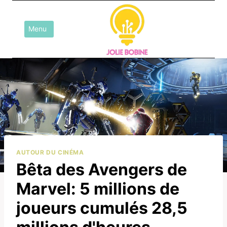
Aller
au
Menu
contenu
AUTOUR DU CINÉMA
Bêta des Avengers de
Marvel: 5 millions de
joueurs cumulés 28,5