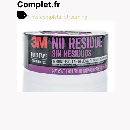
Complet.fr
films complets
,
streaming