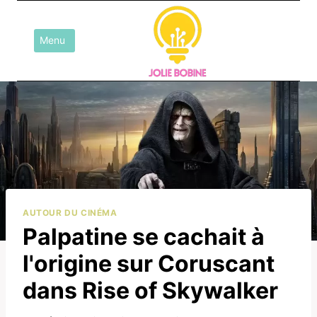
Aller
au
Menu
contenu
AUTOUR DU CINÉMA
Palpatine se cachait à
l'origine sur Coruscant
dans Rise of Skywalker