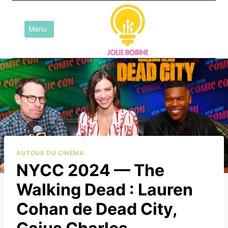
Aller
au
Menu
contenu
AUTOUR DU CINÉMA
NYCC 2024 — The
Walking Dead : Lauren
Cohan de Dead City,