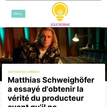
Aller
au
Menu
contenu
AUTOUR DU CINÉMA
Matthias Schweighöfer
a essayé d'obtenir la
vérité du producteur