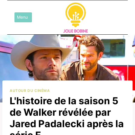
Aller
au
Menu
contenu
AUTOUR DU CINÉMA
L'histoire de la saison 5
de Walker révélée par
Jared Padalecki après la