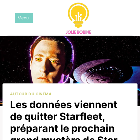
Aller
au
Menu
contenu
AUTOUR DU CINÉMA
Les données viennent
de quitter Starfleet,
préparant le prochain