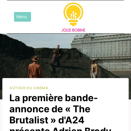
Aller
au
Menu
contenu
AUTOUR DU CINÉMA
La première bande-
annonce de « The
Brutalist » d'A24