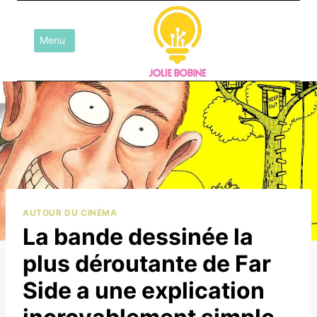
Aller
au
Menu
contenu
AUTOUR DU CINÉMA
La bande dessinée la
plus déroutante de Far
Side a une explication