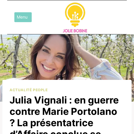
Aller
au
Menu
contenu
ACTUALITÉ PEOPLE
Julia Vignali : en guerre
contre Marie Portolano
? La présentatrice