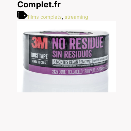
Complet.fr
films complets
,
streaming