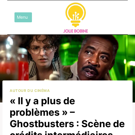
Aller
au
Menu
contenu
AUTOUR DU CINÉMA
« Il y a plus de
problèmes » –
Ghostbusters : Scène de